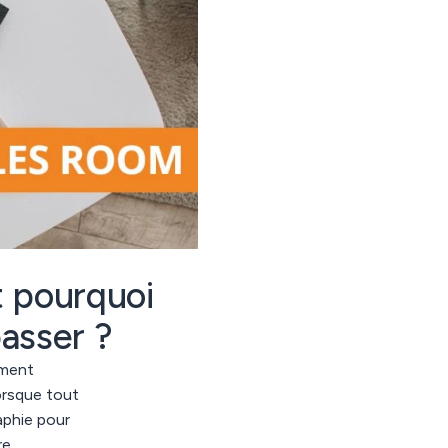
t pourquoi
asser ?
mment
orsque tout
aphie pour
re