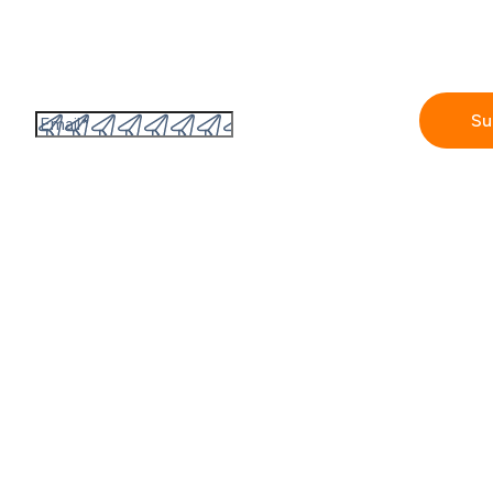
Subscribe to the GetAccept newsletter
By submitting this form I accept the
Privacy policy.
Company
Features
Contact us
Digital Sales Room
Partners
Proposals
Our story
Electronic signat
Careers
Contract manage
Blog
Tracking & Analyti
Newsroom
Sales content ma
Sales engagement