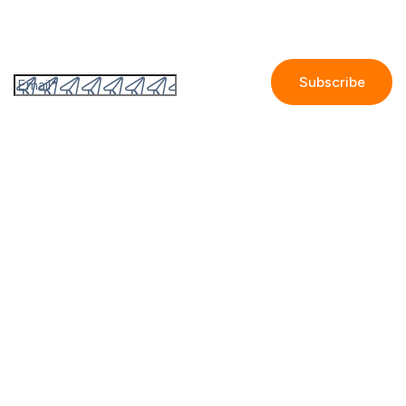
Subscribe to the GetAccept newsletter
By submitting this form I accept the
Privacy policy.
Company
Contact us
Partners
Our story
Careers
Blog