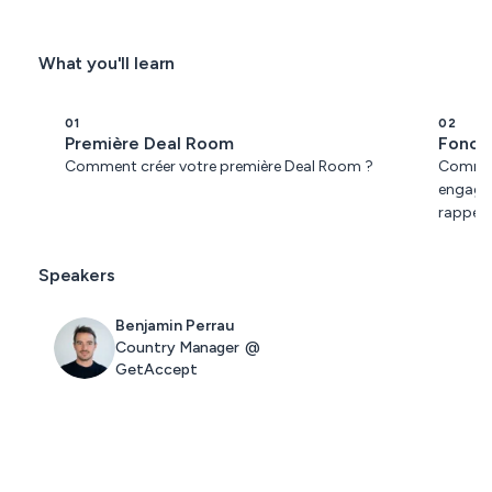
What you'll learn
01
02
Première Deal Room
Foncti
Comment créer votre première Deal Room ?
Comment
engagean
rappels
Speakers
Benjamin Perrau
Country Manager
@
GetAccept