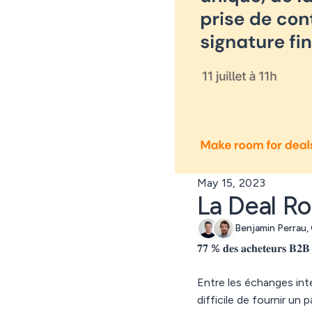
May 15, 2023
La Deal R
Benjamin Perrau,
𝟕𝟕 % 𝐝𝐞𝐬 𝐚𝐜𝐡𝐞𝐭𝐞𝐮𝐫𝐬 𝐁𝟐𝐁 𝐞𝐬
Entre les échanges inter
difficile de fournir u