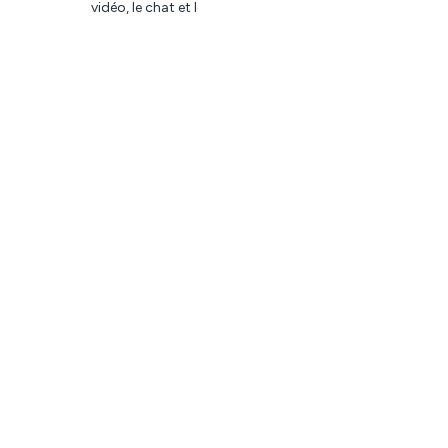
vidéo, le chat et les rappels automatiques ?
co