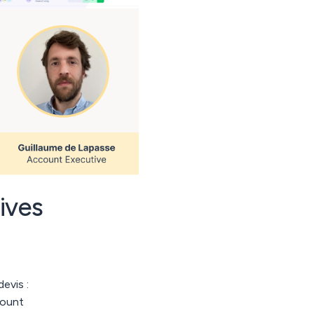
ives
evis :
count