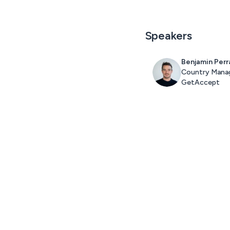
Speakers
Benjamin Perr
Country Mana
GetAccept
Subscribe to the GetAccept newsletter