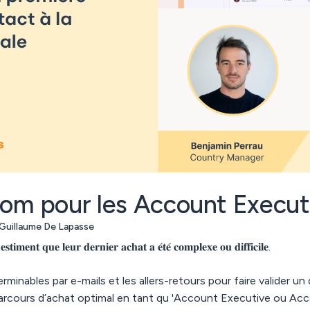
oom pour les Account Execut
 Guillaume De Lapasse
𝐢𝐦𝐞𝐧𝐭 𝐪𝐮𝐞 𝐥𝐞𝐮𝐫 𝐝𝐞𝐫𝐧𝐢𝐞𝐫 𝐚𝐜𝐡𝐚𝐭 𝐚 𝐞́𝐭𝐞́ 𝐜𝐨𝐦𝐩𝐥𝐞𝐱𝐞 𝐨𝐮 𝐝𝐢𝐟𝐟𝐢𝐜𝐢𝐥𝐞.
minables par e-mails et les allers-retours pour faire valider un d
n parcours d’achat optimal en tant qu 'Account Executive ou Ac