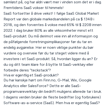
sømløst på, og har aldri vært mer i vinden som det er i dag.
Fremtidens SaaS vokser til himmels!
SaaS fortsetter å drive vekst! I følge SaaS Global Market
Report var den globale markedsandelen på ca $ 134B i
2018, og den forventes å vokse med 65% til $ 220B innen
2022. I dag bruker 80% av alle virksomheter minst ett
SaaS-produkt. Du må derimot veie inn all informasjon og
de påfølgende forretningsimplikasjoner før du tar en
endelig avgjørelse. Her er noen viktige punkter du bør
vurdere og overveie før du tar steget videre med å
investere i et SaaS-produkt. Så, hvordan ligger du an? Er
du og ditt team klare for å bytte til SaaS-verktøy eller
forbedre deres “teckstack”?
Hva er egentlig et SaaS-produkt?
Du har kanskje hørt om Finn.no, G-Mail, Wix, Google
Analytics eller SalesForce? Dette er alle SaaS-
programvareverktøy din bedrift muligens allerede tar i bruk.
I dagens verden bruker de fleste bedrifter (og forbrukere)
Software-as-a-service (SaaS). Men hva er egentlig SaaS?