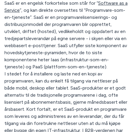
SaaS er en engelsk forkortelse som står for “
Software as a
Service
”, og kan direkte oversettes til “Programvare-som-
en-tjeneste”. SaaS er en programvarelisensierings- og
distribusjonmodell der programvaren blir opprettet,
utviklet, driftet (hosted), vedlikeholdt og oppdatert av en
tredjepartsleverandør på egne servere - i skyen eller via en
webbasert e-posttjener. SaaS utfyller siste komponent av
hovedskytjeneste-pyramiden, hvor de to siste
komponentene heter Iaas (infrastruktur-som-en-
tjeneste) og PaaS (plattform-som-en-tjeneste).
I stedet for å installere og laste ned en kopi av
programvaren, kan du enkelt få tilgang via nettleser på
både mobil, deskop eller tablet. SaaS-produkter er et godt
alternativ til de tradisjonelle programvarene i dag, ofte
lisensiert på abonnementsbasis, gjerne månedsbasert eller
årsbasert. Kort fortalt, er et SaaS-produkt en programvare
som leveres og administreres av en leverandør, der du får
tilgang via din foretrukne nettleser uten at du må kjøpe
eller bygge din egen IT-infrastruktur. I B2B-verdenen har