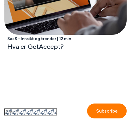
SaaS - Innsikt og trender | 12 min
Hva er GetAccept?
Abonner til GetAccepts nyhedsbrev
By submitting this form I accept the
Privacy policy.