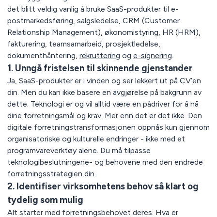
det blitt veldig vanlig å bruke SaaS-produkter til e-
postmarkedsføring,
salgsledelse
, CRM (Customer
Relationship Management), økonomistyring, HR (HRM),
fakturering, teamsamarbeid, prosjektledelse,
dokumenthåntering,
rekruttering
og
e-signering
.
1. Unngå fristelsen til skinnende gjenstander
Ja, SaaS-produkter er i vinden og ser lekkert ut på CV’en
din. Men du kan ikke basere en avgjørelse på bakgrunn av
dette. Teknologi er og vil alltid være en pådriver for å nå
dine forretningsmål og krav. Mer enn det er det ikke. Den
digitale forretningstransformasjonen oppnås kun gjennom
organisatoriske og kulturelle endringer - ikke med et
programvareverktøy alene. Du må tilpasse
teknologibeslutningene- og behovene med den endrede
forretningsstrategien din.
2. Identifiser virksomhetens behov så klart og
tydelig som mulig
Alt starter med forretningsbehovet deres. Hva er