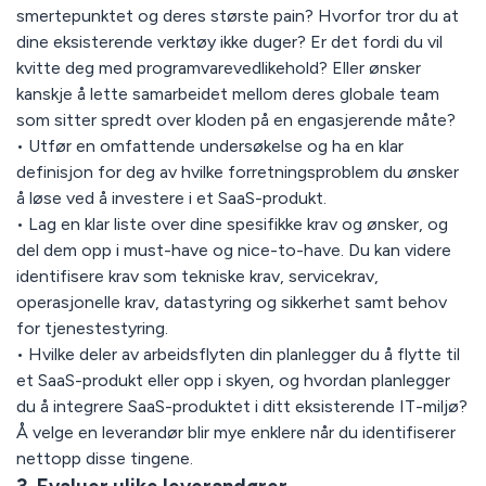
smertepunktet og deres største pain? Hvorfor tror du at
dine eksisterende verktøy ikke duger? Er det fordi du vil
kvitte deg med programvarevedlikehold? Eller ønsker
kanskje å lette samarbeidet mellom deres globale team
som sitter spredt over kloden på en engasjerende måte?
• Utfør en omfattende undersøkelse og ha en klar
definisjon for deg av hvilke forretningsproblem du ønsker
å løse ved å investere i et SaaS-produkt.
• Lag en klar liste over dine spesifikke krav og ønsker, og
del dem opp i must-have og nice-to-have. Du kan videre
identifisere krav som tekniske krav, servicekrav,
operasjonelle krav, datastyring og sikkerhet samt behov
for tjenestestyring.
• Hvilke deler av arbeidsflyten din planlegger du å flytte til
et SaaS-produkt eller opp i skyen, og hvordan planlegger
du å integrere SaaS-produktet i ditt eksisterende IT-miljø?
Å velge en leverandør blir mye enklere når du identifiserer
nettopp disse tingene.