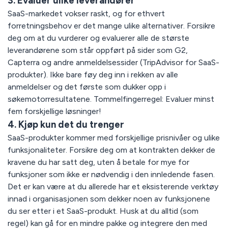
3. Evaluer ulike leverandører
SaaS-markedet vokser raskt, og for ethvert
forretningsbehov er det mange ulike alternativer. Forsikre
deg om at du vurderer og evaluerer alle de største
leverandørene som står oppført på sider som G2,
Capterra og andre anmeldelsessider (TripAdvisor for SaaS-
produkter). Ikke bare føy deg inn i rekken av alle
anmeldelser og det første som dukker opp i
søkemotorresultatene. Tommelfingerregel: Evaluer minst
fem forskjellige løsninger!
4. Kjøp kun det du trenger
SaaS-produkter kommer med forskjellige prisnivåer og ulike
funksjonaliteter. Forsikre deg om at kontrakten dekker de
kravene du har satt deg, uten å betale for mye for
funksjoner som ikke er nødvendig i den innledende fasen.
Det er kan være at du allerede har et eksisterende verktøy
innad i organisasjonen som dekker noen av funksjonene
du ser etter i et SaaS-produkt. Husk at du alltid (som
regel) kan gå for en mindre pakke og integrere den med