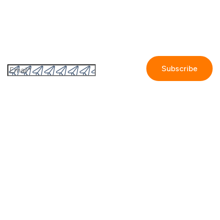
Abonner til GetAccepts nyhedsbrev
By submitting this form I accept the
Privacy policy.
Company
Contact us
Partners
Our story