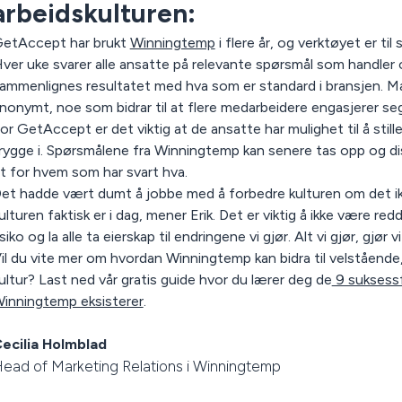
arbeidskulturen:
etAccept har brukt
Winningtemp
i flere år, og verktøyet er til
ver uke svarer alle ansatte på relevante spørsmål som handler 
ammenlignes resultatet med hva som er standard i bransjen. Man
nonymt, noe som bidrar til at flere medarbeidere engasjerer se
or GetAccept er det viktig at de ansatte har mulighet til å still
rygge i. Spørsmålene fra Winningtemp kan senere tas opp og d
t for hvem som har svart hva.
et hadde vært dumt å jobbe med å forbedre kulturen om det ik
ulturen faktisk er i dag, mener Erik. Det er viktig å ikke være red
isiko og la alle ta eierskap til endringene vi gjør. Alt vi gjør, gjør
il du vite mer om hvordan Winningtemp kan bidra til velståend
ultur? Last ned vår gratis guide hvor du lærer deg de
9 suksessf
inningtemp eksisterer
.
ecilia Holmblad
ead of Marketing Relations i Winningtemp