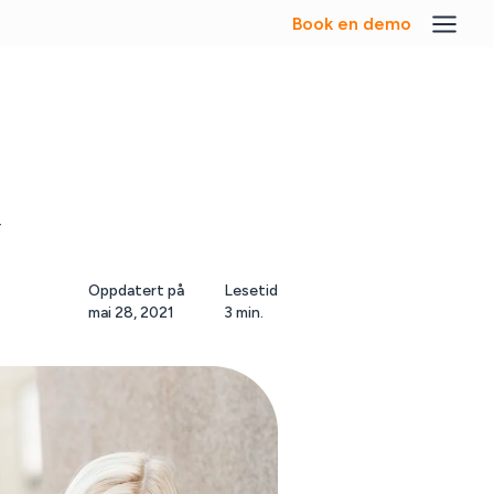
Book en demo
r
Oppdatert på
Lesetid
mai 28, 2021
3 min.