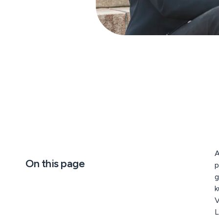
A
On this page
p
g
k
V
L