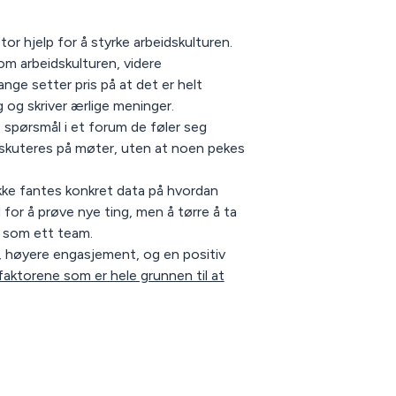
 stor hjelp for å styrke arbeidskulturen.
om arbeidskulturen, videre
ge setter pris på at det er helt
g og skriver ærlige meninger.
e spørsmål i et forum de føler seg
iskuteres på møter, uten at noen pekes
ke fantes konkret data på hvordan
d for å prøve nye ting, men å tørre å ta
 vi som ett team.
e, høyere engasjement, og en positiv
aktorene som er hele grunnen til at