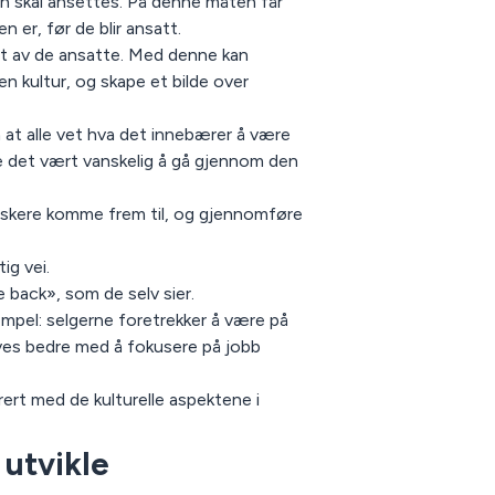
on skal ansettes. På denne måten får
n er, før de blir ansatt.
t av de ansatte. Med denne kan
en kultur, og skape et bilde over
n at alle vet hva det innebærer å være
 det vært vanskelig å gå gjennom den
askere komme frem til, og gjennomføre
ig vei.
e back», som de selv sier.
empel: selgerne foretrekker å være på
ives bedre med å fokusere på jobb
ert med de kulturelle aspektene i
 utvikle