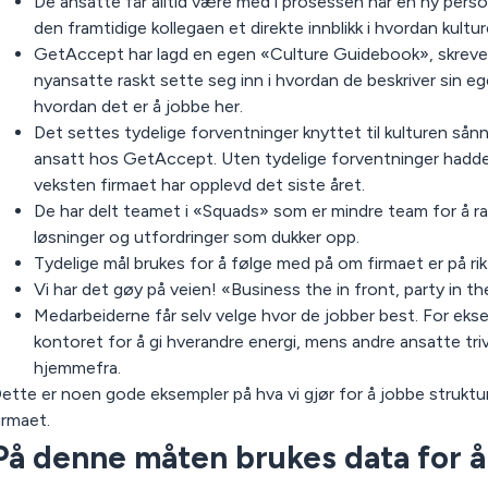
De ansatte får alltid være med i prosessen når en ny pers
den framtidige kollegaen et direkte innblikk i hvordan kulture
GetAccept har lagd en egen «Culture Guidebook», skreve
nyansatte raskt sette seg inn i hvordan de beskriver sin eg
hvordan det er å jobbe her.
Det settes tydelige forventninger knyttet til kulturen sån
ansatt hos GetAccept. Uten tydelige forventninger hadde
veksten firmaet har opplevd det siste året.
De har delt teamet i «Squads» som er mindre team for å r
løsninger og utfordringer som dukker opp.
Tydelige mål brukes for å følge med på om firmaet er på rikt
Vi har det gøy på veien! «Business the in front, party in th
Medarbeiderne får selv velge hvor de jobber best. For eks
kontoret for å gi hverandre energi, mens andre ansatte tr
hjemmefra.
ette er noen gode eksempler på hva vi gjør for å jobbe struktur
irmaet.
På denne måten brukes data for å