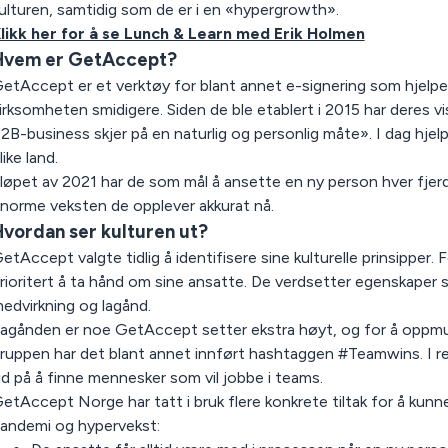
ulturen, samtidig som de er i en «hypergrowth».
likk her for å se Lunch & Learn med Erik Holmen
Hvem er GetAccept?
etAccept er et verktøy for blant annet e-signering som hjelpe
irksomheten smidigere. Siden de ble etablert i 2015 har deres vis
2B-business skjer på en naturlig og personlig måte». I dag hjel
like land.
 løpet av 2021 har de som mål å ansette en ny person hver fje
norme veksten de opplever akkurat nå.
vordan ser kulturen ut?
etAccept valgte tidlig å identifisere sine kulturelle prinsipper.
rioritert å ta hånd om sine ansatte. De verdsetter egenskape
edvirkning og lagånd.
agånden er noe GetAccept setter ekstra høyt, og for å oppmun
ruppen har det blant annet innført hashtaggen #Teamwins. I r
id på å finne mennesker som vil jobbe i teams.
etAccept Norge har tatt i bruk flere konkrete tiltak for å kunne
andemi og hypervekst: