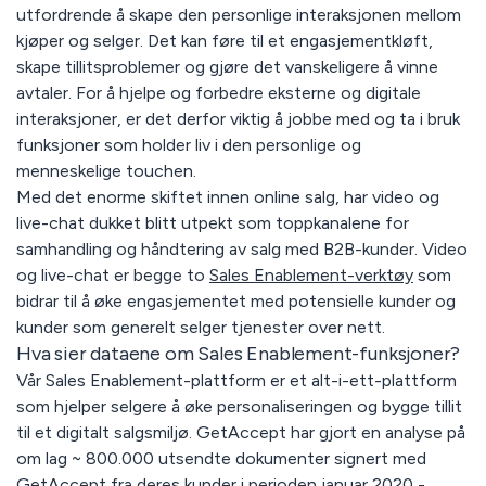
utfordrende å skape den personlige interaksjonen mellom
kjøper og selger. Det kan føre til et engasjementkløft,
skape tillitsproblemer og gjøre det vanskeligere å vinne
avtaler. For å hjelpe og forbedre eksterne og digitale
interaksjoner, er det derfor viktig å jobbe med og ta i bruk
funksjoner som holder liv i den personlige og
menneskelige touchen.
Med det enorme skiftet innen online salg, har video og
live-chat dukket blitt utpekt som toppkanalene for
samhandling og håndtering av salg med B2B-kunder. Video
og live-chat er begge to
Sales Enablement-verktøy
som
bidrar til å øke engasjementet med potensielle kunder og
kunder som generelt selger tjenester over nett.
Hva sier dataene om Sales Enablement-funksjoner?
Vår Sales Enablement-plattform er et alt-i-ett-plattform
som hjelper selgere å øke personaliseringen og bygge tillit
til et digitalt salgsmiljø. GetAccept har gjort en analyse på
om lag ~ 800.000 utsendte dokumenter signert med
GetAccept fra deres kunder i perioden januar 2020 -