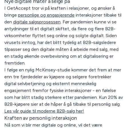
Nye digitale måter å selge på
I GetAccept tror vi på kraften i relasjoner, og ønsker å
bringe
personlige og engasjerende
interaksjoner tilbake til
den
digitale salgsprosessen
. Før pandemien kunne vi se
antydninger til et digitalt skiftet, da flere og flere B2B-
virksomheter flyttet seg online og solgte digitalt. Siden
virusets inntog, har det blitt tydelig at B2B-salgsledere
tilpasser seg den digitale måten å arbeide med salg, med
en stadig økende overbevisning om at digitalisering er
fremtiden.
I følge en nylig McKinsey-studie kommer det frem at mer
enn tre fjerdedeler av kjøpere og selgere foretrekker
digital selvbetjening og eksternt menneskelig
engasjement fremfor fysiske interaksjoner - en følelse
som har blitt stadig sterkere etter pandemien. Kun 20% av
B2B-kjøpere sier at de håper å gå tilbake til personlig salg.
Les vår guide til moderne B2B-salg her!
Kraften av personlig interaksjon
Nå som vi blir mer digitale og online, vil det være