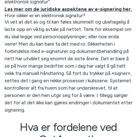
elektronisk signatur”
.
Les mer om de juridiske aspektene av e-signering her.
Hvor sikker er en elektronisk signatur?
Vi vet at det av og til kan føles skummelt og ubehagelig å
laste opp en viktig avtale på nettet. Tenk for eksempel om
du skal legge ved personopplysninger, eller noe enda
verre! Men du kan bare ta det med ro. Sikkerheten i
forbindelse med e-signaturer og dokumentbehandling på
nett har utviklet seg enormt de siste årene. Det er bare å
se på hvor mange bedrifter som i dag har valgt å gå helt
vekk fra manuell håndtering. Så fort du trykker på «signer»,
settes det i gang en rekke prosesser i kulissene. Systemet
kontrollerer alt fra hvem som har underskrevet, til at
personen er den hen utgir seg for å være. I tillegg sørger
det for at det ikke kan gjøres endringer i dokumentet etter
signering.
Hva er fordelene ved