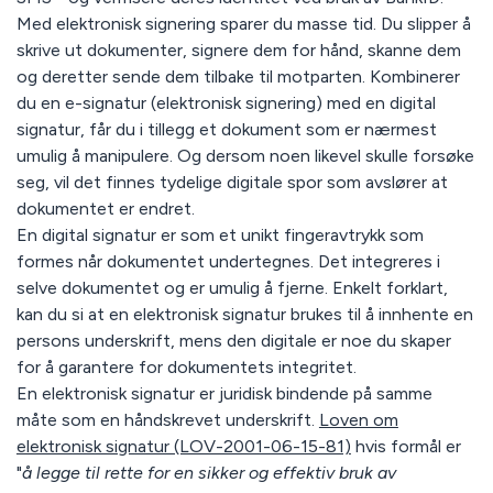
Med elektronisk signering sparer du masse tid. Du slipper å
skrive ut dokumenter, signere dem for hånd, skanne dem
og deretter sende dem tilbake til motparten. Kombinerer
du en e-signatur (elektronisk signering) med en digital
signatur, får du i tillegg et dokument som er nærmest
umulig å manipulere. Og dersom noen likevel skulle forsøke
seg, vil det finnes tydelige digitale spor som avslører at
dokumentet er endret.
En digital signatur er som et unikt fingeravtrykk som
formes når dokumentet undertegnes. Det integreres i
selve dokumentet og er umulig å fjerne. Enkelt forklart,
kan du si at en elektronisk signatur brukes til å innhente en
persons underskrift, mens den digitale er noe du skaper
for å garantere for dokumentets integritet.
En elektronisk signatur er juridisk bindende på samme
måte som en håndskrevet underskrift.
Loven om
elektronisk signatur (LOV-2001-06-15-81)
hvis formål er
"
å legge
til rette for en sikker og effektiv bruk av