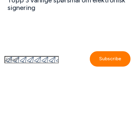
Topp 3 vanlige spørsmål om elektronisk
signering
Abonner til GetAccepts nyhedsbrev
By submitting this form I accept the
Privacy policy.
Company
Contact us