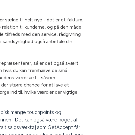
 sælge til helt nye - det er et faktum.
 relation til kunderne, og på den måde
nde tilfreds med den service, rådgivning
rre sandsynlighed også anbefale din
u repræsenterer, så er det også svært
en hvis du kan fremhæve de små
omhedens værdisæt - såsom
 der større chance for at lave et
e ind til, hvilke værdier der vigtige
typisk mange touchpoints og
igennem. Det kan også være noget af
italt salgsværktøj som GetAccept får
sere processer og ikke mindst aktivere