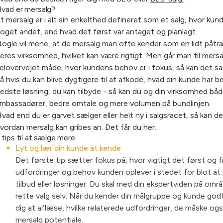
vad er mersalg?
t mersalg er i alt sin enkelthed defineret som et salg, hvor ku
oget andet, end hvad det først var antaget og planlagt.
ogle vil mene, at de mersalg man ofte kender som en lidt påtræ
eres virksomhed, hvilket kan være rigtigt. Men går man til mersa
elovervejet måde, hvor kundens behov er i fokus, så kan det sa
å hvis du kan blive dygtigere til at afkode, hvad din kunde ha
edste løsning, du kan tilbyde - så kan du og din virksomhed både
mbassadører, bedre omtale og mere volumen på bundlinjen.
vad end du er garvet sælger eller helt ny i salgsracet, så kan det
vordan mersalg kan gribes an. Det får du her.
 tips til at sælge mere
Lyt og lær din kunde at kende
Det første tip sætter fokus på, hvor vigtigt det først og fr
udfordringer og behov kunden oplever i stedet for blot at
tilbud eller løsninger. Du skal med din ekspertviden på om
rette valg selv. Når du kender din målgruppe og kunde godt
dig at aflæse, hvilke relaterede udfordringer, de måske ogs
mersalg potentiale.