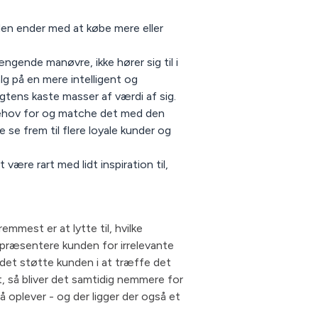
nden ender med at købe mere eller
ngende manøvre, ikke hører sig til i
lg på en mere intelligent og
gtens kaste masser af værdi af sig.
r behov for og matche det med den
 se frem til flere loyale kunder og
 være rart med lidt inspiration til,
emmest er at lytte til, hvilke
 præsentere kunden for irrelevante
rådet støtte kunden i at træffe det
, så bliver det samtidig nemmere for
å oplever - og der ligger der også et