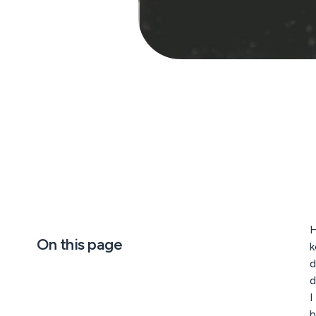
H
On this page
k
d
d
I
h