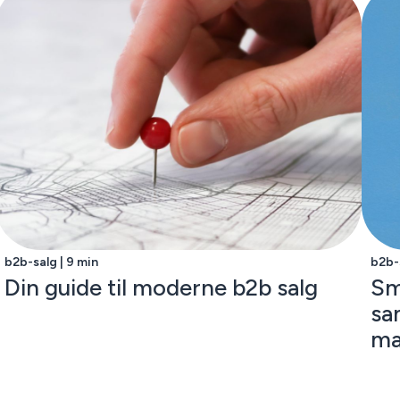
b2b-salg | 9 min
b2b-s
Din guide til moderne b2b salg
Sm
sa
ma