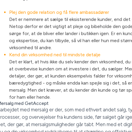
Plej den gode relation og få flere ambassadører
Det er nemmere at sælge til eksisterende kunder, end det er
Netop derfor er det vigtigt at pleje og bibeholde den gode
sørge for, at de bliver eller lander i butikken igen. Er en ku
og ekspertise, du kan tilbyde, så vil han eller hun med stø
virksomhed til andre.
Kend din virksomhed ned til mindste detalje
Det er klart, at hvis ikke du selv kender den virksomhed, d
at overbevise kunden om at investere i det, du sælger. M
detaljer, der gør, at kunden eksempelvis falder for virks
bæredygtighed - og måske endda kan spejle sig i det, så er
mersalg. Men det kræver, at du kender din kunde og tør spørg
for ham eller hende.
ersalg med GetAccept
 arbejdet med mersalg er der, som med ethvert andet salg, 
rocesser, og overvejelser fra kundens side, før salget går 
et, der gør, at mersalgsmuligheder går tabt. Men med et dig
u og din virksomhed redskaberne til at strømline og effektivi