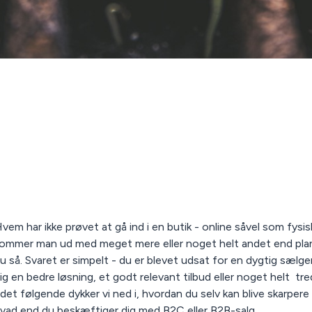
vem har ikke prøvet at gå ind i en butik - online såvel som fysis
ommer man ud med meget mere eller noget helt andet end planl
u så. Svaret er simpelt - du er blevet udsat for en dygtig sælger
ig en bedre løsning, et godt relevant tilbud eller noget helt tre
 det følgende dykker vi ned i, hvordan du selv kan blive skarpere 
vad end du beskæftiger dig med B2C eller
B2B-salg.