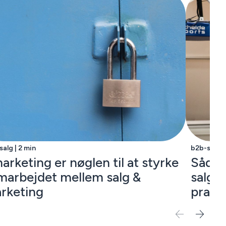
alg | 2 min
b2b-salg |
arketing er nøglen til at styrke
Sådan
marbejdet mellem salg &
salgsm
rketing
pract