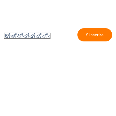
Abonnez-vous à notre newsletter
En vous inscrivant, vous acceptez
la politique de
confidentialité de GetAccept.
GetAccept
Contact
Partnenaires