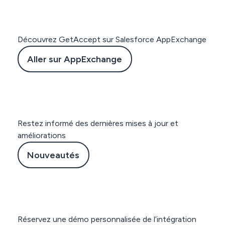
Support client de
disponibles
classe mondiale
< 3 min
response
Découvrez GetAccept sur Salesforce AppExchange
avg. 30 days
Aller sur AppExchange
to rollout
Restez informé des dernières mises à jour et
améliorations
Nouveautés
Réservez une démo personnalisée de l’intégration