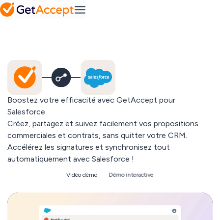
Mutual
notre base de
équipe
Action
connaissances
MS
Platforme
Plans
PME
Dynamics
Feuille de
Mid-Market
route
collaborative
FAQ
vers la
Integrations
Les réponses
réussite
Pipedrive
à vos
questions
Secteurs
principales
Une solution pour
Solutions
Boostez votre efficacité avec GetAccept pour
chaque industrie
Gestion
des
Salesforce
Gong
IT & tech
contrats
Créez, partagez et suivez facilement vos propositions
Services
Votre
Media hub
professionnels
commerciales et contrats, sans quitter votre CRM.
Ressources
espace clé
Webinaires,
Telecoms & media
pour gérer
Accélérez les signatures et synchronisez tout
podcasts et
vos contrats
automatiquement avec Salesforce !
contenus à
Chargebee
la demande
Tous les
Démo interactive
Vidéo démo
Tarifs
secteurs
Gestion de
contenu
Toutes nos
commercial
Blog
integrations
Contenu