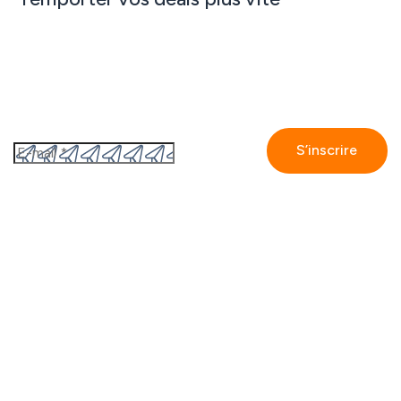
Abonnez-vous à notre newsletter
En vous inscrivant, vous acceptez
la politique de
confidentialité de GetAccept.
GetAccept
Contact