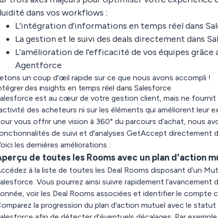
luidité dans vos workflows :
L'intégration d'informations en temps réel dans Sa
La gestion et le suivi des deals directement dans S
L'amélioration de l'efficacité de vos équipes grâce
Agentforce
etons un coup d'œil rapide sur ce que nous avons accompli !
ntégrer des insights en temps réel dans Salesforce
alesforce est au cœur de votre gestion client, mais ne fournit p
'activité des acheteurs ni sur les éléments qui améliorent leur e
our vous offrir une vision à 360° du parcours d’achat, nous avo
onctionnalités de suivi et d'analyses GetAccept directement 
oici les dernières améliorations :
perçu de toutes les Rooms avec un plan d'action m
ccédez à la liste de toutes les Deal Rooms disposant d’un Mut
alesforce. Vous pourrez ainsi suivre rapidement l’avancement 
onnée, voir les Deal Rooms associées et identifier le compte 
omparez la progression du plan d'action mutuel avec le statut
alesforce afin de détecter d’éventuels décalages. Par exempl