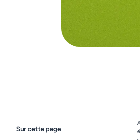
A
Sur cette page
é
s