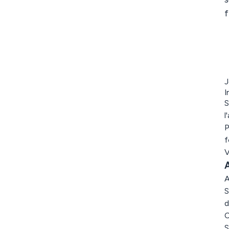
f
J
I
S
l
P
f
V
A
A
S
d
C
S