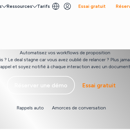
s
Ressources
Tarifs
Essai gratuit
Réser
Automatisez vos workflows de proposition
is ? Le deal stagne car vous avez oublié de relancer ? Plus ja
rappel et soyez notifié à chaque interaction avec un document
Réserver une démo
Essai gratuit
Rappels auto
Amorces de conversation