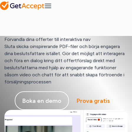
om
Hjälpcenter
köpbeteende
Plattform
MS Dynamics
Branscher
Mutual Action
En lösning för varje
Vanliga
Integrationer
Plans
bransch
frågor
Förvandla dina offerter till interaktiva nav
Samarbetsplaner
IT & tech
Pipedrive
Sluta skicka oinspirerande PDF-filer och börja engagera
mot framgång
Tjänste- &
dina beslutsfattare istället. Gör det möjligt att interagera
konsultföretag
Lösningar
och föra en dialog kring ditt offertförslag direkt med
Grossister &
Blogg
beslutsfattarna med hjälp av engagerande funktioner
återförsäljare
Avtalshantering
Inspiration och
Säker och
SuperOffice
såsom video och chatt för att snabbt skapa förtroende i
insikter för
centraliserad
försäljningsprocessen
Resurser
moderna säljteam
Visa alla
avtalslagring
Boka en demo
Prova gratis
Upsales
Pris
Hantering
av
säljmaterial
Kundcase
Skapa
Se hur våra kunder
personligt
växer med
Visa alla