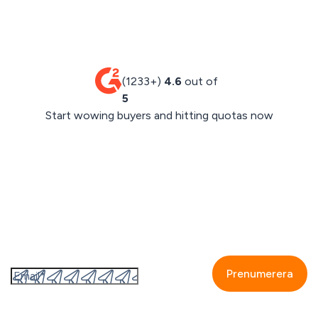
(1233+)
4.6
out of
5
Start wowing buyers and hitting quotas now
Boka en demo
Prenumerera på GetAccepts nyhetsbrev
Genom att fylla i detta formulär så accepterar jag