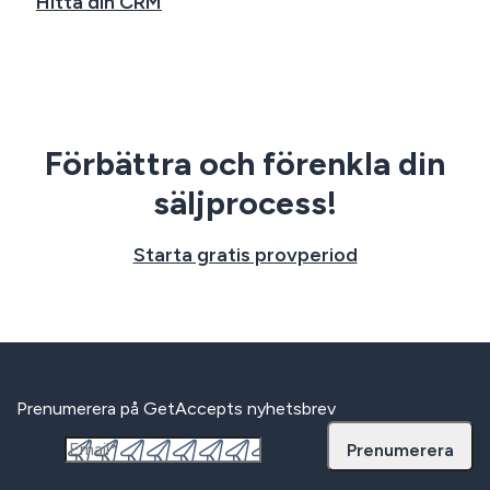
Hitta din CRM
Förbättra och förenkla din
säljprocess!
Starta gratis provperiod
Prenumerera på GetAccepts nyhetsbrev