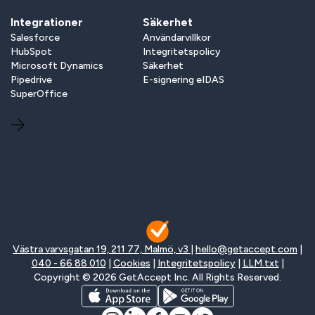
Boka demo
Integrationer
Säkerhet
Salesforce
Användarvillkor
HubSpot
Integritetspolicy
Microsoft Dynamics
Säkerhet
Pipedrive
E-signering eIDAS
SuperOffice
500+ mer
Västra varvsgatan 19, 211 77, Malmö, v3
|
hello@getaccept.com
|
040 - 66 88 010
|
Cookies
|
Integritetspolicy
|
LLM.txt
|
Copyright © 2026 GetAccept Inc. All Rights Reserved.