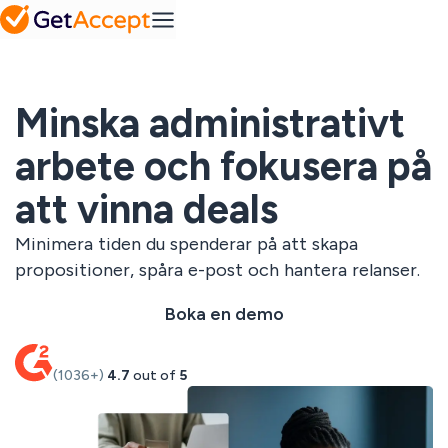
comprehensive
prestation
help center
Mutual Action
Plattform
Plans
Pipedrive
Samarbetsplaner
mot framgång
Vanliga
Minska administrativt
frågor
Integrationer
Industry
Frequently
En lösning för varje
asked
arbete och fokusera på
SuperOffice
bransch
Avtalshantering
questions
Säker och
IT & tech
att vinna deals
Lösningar
centraliserad
Tjänste- &
avtalslagring
konsultföretag
Minimera tiden du spenderar på att skapa
Grossister &
Upsales
återförsäljare
Blogg
propositioner, spåra e-post och hantera relanser.
Resurser
Inspiration och
Hantering av
insikter för
säljmaterial
Boka en demo
moderna säljteam
Skapa
Alla
personligt
Pris
innehåll i stor
branscher
Visa alla
(1036+)
4.7
out of
5
skala
Custom solutions