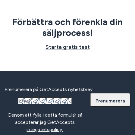
Förbättra och förenkla din
säljprocess!
Starta gratis test
Prenumerera på GetAccepts nyhetsbrev
Genom att fylla i detta formulär så
accepterar jag GetAccepts
integritetspolicy.