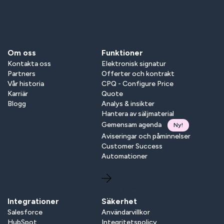
Om oss
Funktioner
Kontakta oss
Elektronisk signatur
Partners
Offerter och kontrakt
Vår historia
CPQ - Configure Price
Karriär
Quote
Blogg
Analys & insikter
Hantera av säljmaterial
Gemensam agenda
Ny!
Aviseringar och påminnelser
Customer Success
Automationer
Boka demo
Integrationer
Säkerhet
Salesforce
Användarvillkor
HubSpot
Integritetspolicy