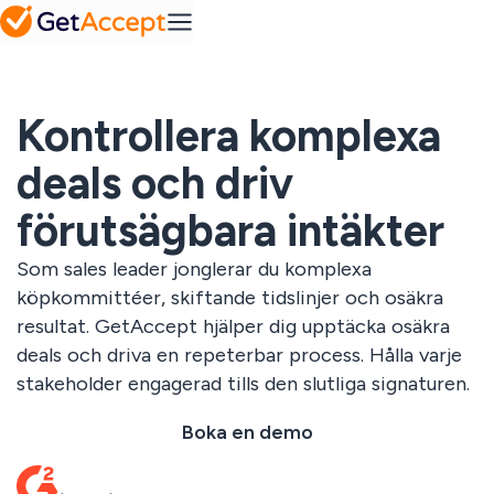
comprehensive
prestation
help center
Mutual Action
Plattform
Plans
Pipedrive
Samarbetsplaner
mot framgång
Vanliga
Kontrollera komplexa
frågor
Integrationer
Industry
Frequently
En lösning för varje
asked
deals och driv
SuperOffice
bransch
Avtalshantering
questions
Säker och
IT & tech
förutsägbara intäkter
Lösningar
centraliserad
Tjänste- &
avtalslagring
konsultföretag
Som sales leader jonglerar du komplexa
Grossister &
Upsales
återförsäljare
Blogg
köpkommittéer, skiftande tidslinjer och osäkra
Resurser
Inspiration och
Hantering av
resultat. GetAccept hjälper dig upptäcka osäkra
insikter för
säljmaterial
moderna säljteam
deals och driva en repeterbar process. Hålla varje
Skapa
Alla
personligt
stakeholder engagerad tills den slutliga signaturen.
Pris
innehåll i stor
branscher
Visa alla
skala
Boka en demo
Custom solutions