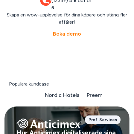
(1233+)
4.6
out of
5
Skapa en wow-upplevelse för dina köpare och stäng fler
affärer!
Boka demo
Populära kundcase
Anticimex
Nordic Hotels
Preem
Prof. Services
Hur Anticimex digitaliserade sina