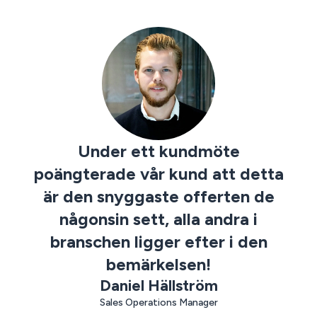
innehåll i stor
GetAccept
Kunskapscenter:
skala
Elektronisk
Anticimex
signatur
Vainu
Allt du behöver
Custom solutions
Nordic Hotels
veta om e-
Setup and services
signaturer och
deras juridiska
Alla
aspekter hittar du
API
kundcase
här
Bygg egna
Säkerhet
integrationer
Säkerhet i
och
första hand
arbetsflödene
Under ett kundmöte
GDPR
eSign API
poängterade vår kund att detta
SOC 2
Dokumentgenerering
är den snyggaste offerten de
eIDAS
Events & webhooks
någonsin sett, alla andra i
branschen ligger efter i den
bemärkelsen!
Snabb
Automationer
implementering
Över 500
Daniel Hällström
Världsklass
tillgängliga
support &
kopplingar
Sales Operations Manager
onboarding