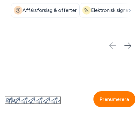
Affärsförslag & offerter
Elektronisk signatur
Prenumerera på GetAccepts nyhetsbrev
Genom att fylla i detta formulär så accepterar jag
GetAccepts
integritetspolicy.