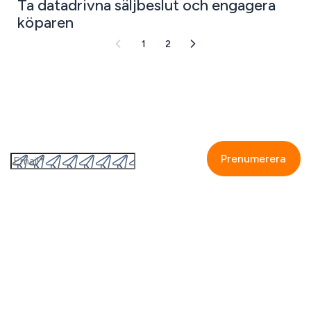
Ta datadrivna säljbeslut och engagera
köparen
1
2
Prenumerera på GetAccepts nyhetsbrev
Genom att fylla i detta formulär så accepterar jag
GetAccepts
integritetspolicy.