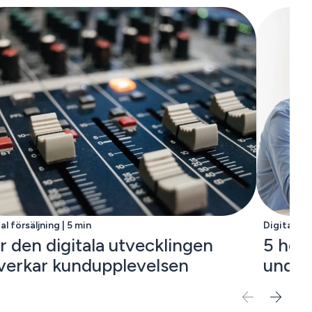
al försäljning | 5 min
Digital för
r den digitala utvecklingen
5 hem
verkar kundupplevelsen
undvi