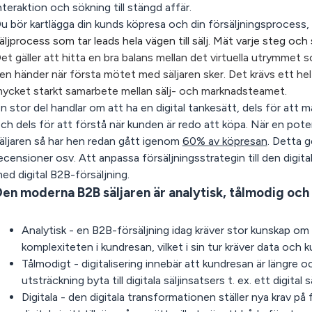
nteraktion och sökning till stängd affär.
u bör kartlägga din kunds köpresa och din försäljningsprocess,
äljprocess som tar leads hela vägen till sälj. Mät varje steg och 
et gäller att hitta en bra balans mellan det virtuella utrymme
en händer när första mötet med säljaren sker. Det krävs ett hel
ycket starkt samarbete mellan sälj- och marknadsteamet.
n stor del handlar om att ha en digital tankesätt, dels för a
ch dels för att förstå när kunden är redo att köpa. När en pot
äljaren så har hen redan gått igenom
60% av köpresan
. Detta g
ecensioner osv. Att anpassa försäljningsstrategin till den digita
ed digital B2B-försäljning.
en moderna B2B säljaren är analytisk, tålmodig och 
Analytisk
- en B2B-försäljning idag kräver stor kunskap om
komplexiteten i kundresan, vilket i sin tur kräver data oc
Tålmodigt -
digitalisering innebär att kundresan är längre och
utsträckning byta till digitala säljinsatsers
t. ex.
ett digital s
Digitala
- den digitala transformationen ställer nya krav på