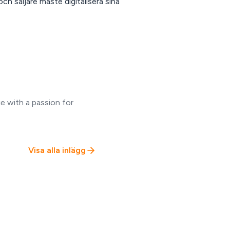
 och säljare måste digitalisera sina
e with a passion for
Visa alla inlägg