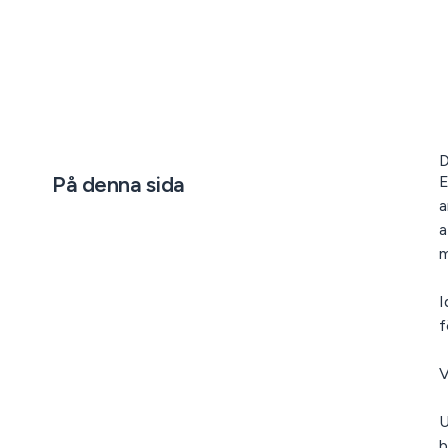
D
På denna sida
E
a
a
m
I
f
V
U
b