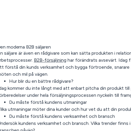
en moderna B2B säljaren
n säljare är även en rådgivare som kan sätta produkten i relatio
rbetsprocesser.
B2B-försäljning
har förändrats avsevärt. Idag f
tt förstå din kunds verksamhet och bygga förtroende, snarare
öten och mil på vägen.
Hur blir du en bättre rådgivare?
dag kommer du inte långt med att enbart pitcha din produkt till 
örberedelser under hela försäljningsprocessen nyckeln till fram
Du måste förstå kundens utmaningar
ilka utmaningar möter dina kunder och hur vet du att din produk
Du måste förstå kundens verksamhet och bransch
ndersök kundens verksamhet och bransch. Vilka trender finns i b
ranschen påväg?