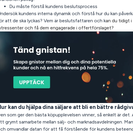
Du måste förstå kundens beslutsprocess
ndersök kundens interna dynamik och förstå hur du kan påverk
ör att de ska lyckas? Vem är beslutsfattaren och k
an du tidigt 
ntressenter och få dem engagerade i offertförslaget?
ur kan du hjälpa dina säljare att bli en bättre rådgi
en som ger den bästa köpupplevelsen vinner, så enkelt är det. 
tt grymt samarbete mellan sälj- och marknadsavdelningen. Man s
ch omvandlar datan för att få förstående för kundens beteend