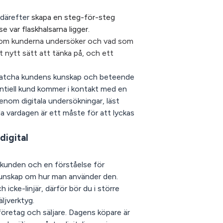
 därefter
skapa en steg-för-steg
se var flaskhalsarna ligger
.
t som kunderna undersöker och vad som
t nytt sätt att tänka på, och ett
tt matcha kundens kunskap och beteende
entiell kund kommer i kontakt med en
enom digitala undersökningar, läst
la vardagen är ett måste för att lyckas
digital
 kunden och en förståelse för
h kunskap om hur man använder den.
 icke-linjär, därför bör du i större
äljverktyg.
 företag och säljare. Dagens köpare är