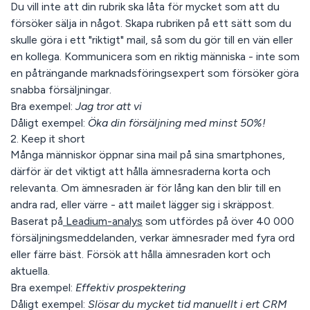
Du vill inte att din rubrik ska låta för mycket som att du
försöker sälja in något. Skapa rubriken på ett sätt som du
skulle göra i ett "riktigt" mail, så som du gör till en vän eller
en kollega. Kommunicera som en riktig människa - inte som
en påträngande marknadsföringsexpert som försöker göra
snabba försäljningar.
Bra exempel:
Jag tror att vi
Dåligt exempel:
Öka din försäljning med minst 50%!
2. Keep it short
Många människor öppnar sina mail på sina smartphones,
därför är det viktigt att hålla ämnesraderna korta och
relevanta. Om ämnesraden är för lång kan den blir till en
andra rad, eller värre - att mailet lägger sig i skräppost.
Baserat på
Leadium-analys
som utfördes på över 40 000
försäljningsmeddelanden, verkar ämnesrader med fyra ord
eller färre bäst. Försök att hålla ämnesraden kort och
aktuella.
Bra exempel
:
Effektiv prospektering
Dåligt exempel:
Slösar du mycket tid manuellt i ert CRM