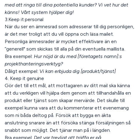
med att ringa till dina potentiella kunder? Vi vet hur det
känns! Vårt system hjälper dig!
3.Keep it personal
När du ser en ämnesrad som adresserar till dig personligen,
är det mer troligt att du vill öppna och läsa mailet.
Personliga ämnesrader är mycket effektivare än en
”generell" som skickas till alla på din eventuella maillista.
Bra exempel:
Hur nöjd är du med [företagets namn]:s
projekthanteringsverktyg?
Dåligt exempel:
Vi kan erbjuda dig [produkt/tjänst]
4. Keep it genuine
Gör det till ett mål, att mottagaren av ditt mail ska känna
att du verkligen vill hjälpa dem genom att tillhandahålla en
produkt eller tjänst som skapar mervärde. Det skulle till
exempel kunna vara att du kommenterar ett evenemang
som ni båda deltog på. Försök att bygga en äkta
anslutning snarare än att försöka stänga försäljningen så
snabbt som möjligt. Det tjänar man på i längden.
Bra exempel:
Det var trevligt att träffa er på