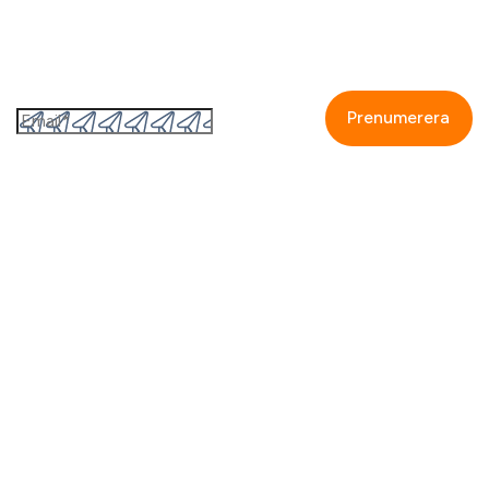
Prenumerera på GetAccepts nyhetsbrev
Genom att fylla i detta formulär så accepterar jag
GetAccepts
integritetspolicy.
Om oss
Kontakta oss
Partners
Karriär