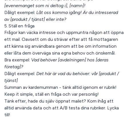
[evenemanget som ni deltog i], [namn]!
Dåligt exempel:
Låt oss komma igång! Är du intresserad
av [produkt / tjänst] eller inte?
5. Ställ en fråga
Frågor kan väcka intresse och uppmuntra någon att öppna
ett mail. Oavsett om du strävar efter att få mottagaren
att känna sig användbara genom att be om information
eller låta dem överväga sina egna behov och önskemål.
Bra exempel:
Vad behöver [avdelningen] hos [deras
företag]?
Dåligt exempel:
Det här är vad du behöver: vår [produkt /
tjänst]
Summan av kardemumman
- tänk alltid igenom er rubrik!
Keep it simple, ställ en fråga och var personlig!
Tänk efter, hade du själv öppnat mailet? Kom ihåg att
alltid använda data och att A/B testa dina rubriker. Lycka
till!