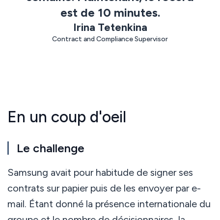
Support client de
disponibles
est de 10 minutes.
classe mondiale
< 3 min
Irina Tetenkina
response
Contract and Compliance Supervisor
avg. 30 days
to rollout
En un coup d'oeil
Le challenge
Samsung avait pour habitude de signer ses
contrats sur papier puis de les envoyer par e-
mail. Étant donné la présence internationale du
groupe et le nombre de décisionnaires, la