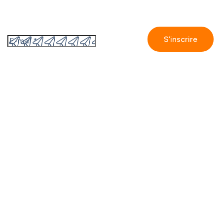
Abonnez-vous à notre newsletter
En vous inscrivant, vous acceptez
la politique de
confidentialité de GetAccept.
GetAccept
Contact
Partnenaires
Nous rejoindre
Blog