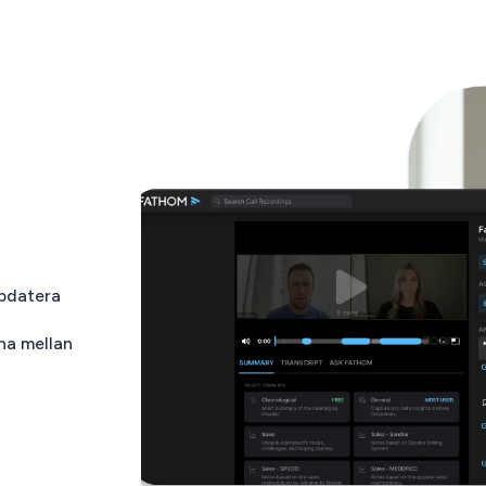
ppdatera
rna mellan