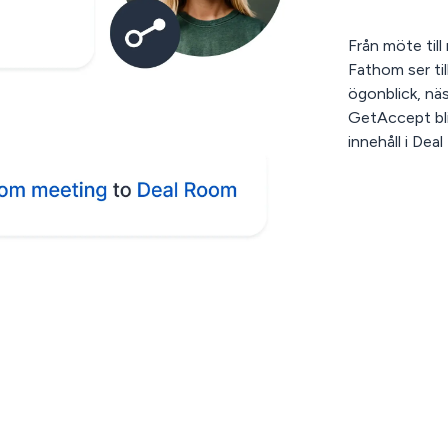
Från möte till
Fathom ser ti
ögonblick, nä
GetAccept bli
innehåll i Dea