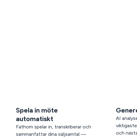
Spela in möte
Genere
automatiskt
AI analys
viktigast
Fathom spelar in, transkriberar och
och näst
sammanfattar dina säljsamtal —