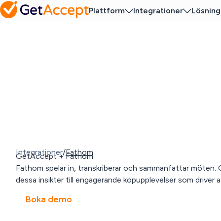
Plattform
Integrationer
Lösning
Integrationer
/
Fathom
GetAccept + Fathom
Fathom spelar in, transkriberar och sammanfattar möten
dessa insikter till engagerande köpupplevelser som driver a
Boka demo