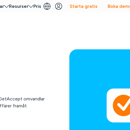
ar
Resurser
Pris
Starta gratis
Boka dem
. GetAccept omvandlar
ffärer framåt.