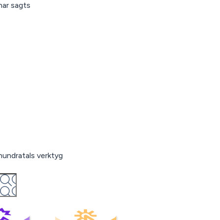
har sagts
hundratals verktyg