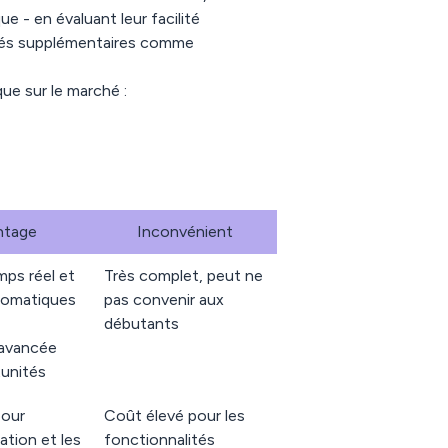
e - en évaluant leur facilité
alités supplémentaires comme
que sur le marché :
ntage
Inconvénient
mps réel et
Très complet, peut ne
tomatiques
pas convenir aux
débutants
'avancée
unités
pour
Coût élevé pour les
ation et les
fonctionnalités