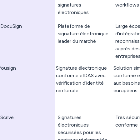
signatures
workflows
électroniques
DocuSign
Plateforme de
Large éco
signature électronique
d’intégrati
leader du marché
reconnaiss
auprès des
entreprise
Yousign
Signature électronique
Solution sim
conforme eIDAS avec
conforme e
vérification d’identité
aux besoins
renforcée
européens
Scrive
Signatures
Très sécuri
électroniques
conforme
sécurisées pour les
secteurs réglementés