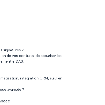
es signatures ?
ion de vos contrats, de sécuriser les
glement eIDAS.
tomatisation, intégration CRM, suivi en
ique avancée ?
vancée