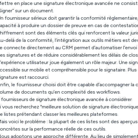
ettre en place une signature électronique avancée ne consis
Signer” sur un document.
n fournisseur sérieux doit garantir la conformité réglementaire
apacité à produire un dossier de preuve en cas de contestation.
hiffrement sont des éléments clés qui renforcent la valeur jur
u-delà de la conformité, l’intégration aux outils métiers est 
e connecte directement au CRM permet d’automatiser l’envoi 
es signatures et de réduire considérablement les délais de clos
’expérience utilisateur joue également un rôle majeur. Une signa
ccessible sur mobile et compréhensible pour le signataire. Plus le
ignature est raccourci.
nfin, le fournisseur choisi doit être capable d’accompagner la c
olume de documents qu’en complexité des workflows.
 fournisseurs de signature électronique avancée à considérer
i vous recherchez "meilleure solution de signature électroniq
e listes prétendant classer les meilleures plateformes.
ais voici le problème : la plupart de ces listes sont des aperç
oncrètes sur la performance réelle de ces outils.
ous adoptons une approche différente. Au lieu de simplement 