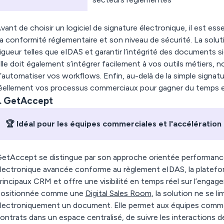
vant de choisir un logiciel de signature électronique, il est essent
a conformité réglementaire et son niveau de sécurité. La solut
igueur telles que eIDAS et garantir l’intégrité des documents s
lle doit également s’intégrer facilement à vos outils métiers,
’automatiser vos workflows. Enfin, au-delà de la simple signatu
éellement vos processus commerciaux pour gagner du temps et 
1. GetAccept
🏆 Idéal pour les équipes commerciales et l'accélération
etAccept se distingue par son approche orientée performance
lectronique avancée conforme au règlement eIDAS, la platefo
rincipaux CRM et offre une visibilité en temps réel sur l’engag
ositionnée comme une
Digital Sales Room
, la solution ne se li
lectroniquement un document. Elle permet aux équipes commerc
ontrats dans un espace centralisé, de suivre les interactions 