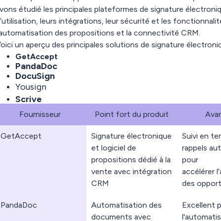
vons étudié les principales plateformes de signature électroniqu
’utilisation, leurs intégrations, leur sécurité et les fonctionn
'automatisation des propositions et la connectivité CRM.
oici un aperçu des principales solutions de signature électroni
GetAccept
PandaDoc
DocuSign
Yousign
Scrive
Fournisseur
Point fort du produit
Ava
GetAccept
Signature électronique
Suivi en te
et logiciel de
rappels au
propositions dédié à la
pour
vente avec intégration
accélérer l
CRM
des opport
PandaDoc
Automatisation des
Excellent 
documents avec
l'automatis