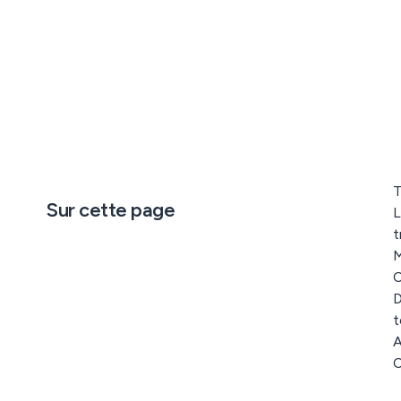
T
Sur cette page
t
M
C
D
t
A
C