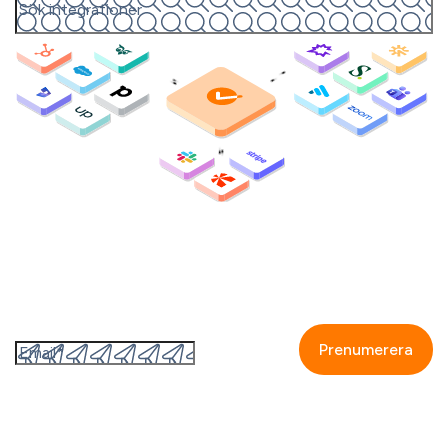
Prenumerera på GetAccepts nyhetsbrev
Genom att fylla i detta formulär så accepterar jag
GetAccepts
integritetspolicy.