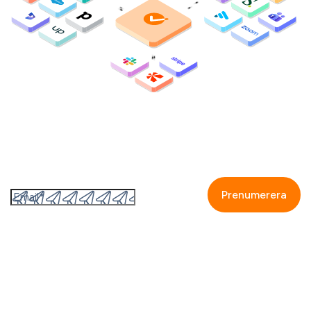
Prenumerera på GetAccepts nyhetsbrev
Genom att fylla i detta formulär så accepterar jag
GetAccepts
integritetspolicy.