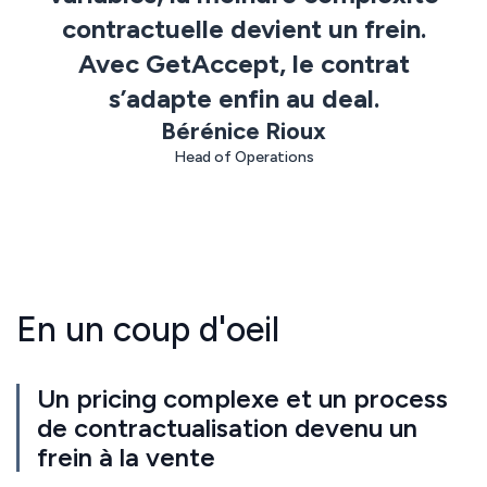
Support client de
disponibles
contractuelle devient un frein.
classe mondiale
< 3 min
Avec GetAccept, le contrat
response
s’adapte enfin au deal.
avg. 30 days
Bérénice Rioux
to rollout
Head of Operations
En un coup d'oeil
Un pricing complexe et un process
de contractualisation devenu un
frein à la vente