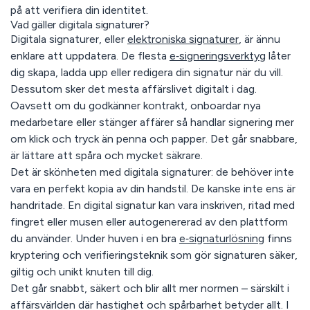
på att verifiera din identitet.
Vad gäller digitala signaturer?
Digitala signaturer, eller
elektroniska signaturer
, är ännu
enklare att uppdatera. De flesta
e‑signeringsverktyg
låter
dig skapa, ladda upp eller redigera din signatur när du vill.
Dessutom sker det mesta affärslivet digitalt i dag.
Oavsett om du godkänner kontrakt, onboardar nya
medarbetare eller stänger affärer så handlar signering mer
om klick och tryck än penna och papper. Det går snabbare,
är lättare att spåra och mycket säkrare.
Det är skönheten med digitala signaturer: de behöver inte
vara en perfekt kopia av din handstil. De kanske inte ens är
handritade. En digital signatur kan vara inskriven, ritad med
fingret eller musen eller autogenererad av den plattform
du använder. Under huven i en bra
e‑signaturlösning
finns
kryptering och verifieringsteknik som gör signaturen säker,
giltig och unikt knuten till di
g
.
Det går snabbt, säkert och blir allt mer normen – särskilt i
affärsvärlden där hastighet och spårbarhet betyder allt. I