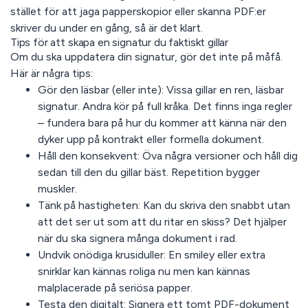
stället för att jaga papperskopior eller skanna PDF:er
skriver du under en gång, så är det klart.
Tips för att skapa en signatur du faktiskt gillar
Om du ska uppdatera din signatur, gör det inte på måfå.
Här är några tips:
Gör den läsbar (eller inte):
Vissa gillar en ren, läsbar
signatur. Andra kör på full kråka. Det finns inga regler
– fundera bara på hur du kommer att känna när den
dyker upp på kontrakt eller formella dokument.
Håll den konsekvent:
Öva några versioner och håll dig
sedan till den du gillar bäst. Repetition bygger
muskler.
Tänk på hastigheten:
Kan du skriva den snabbt utan
att det ser ut som att du ritar en skiss? Det hjälper
när du ska signera många dokument i rad.
Undvik onödiga krusiduller:
En smiley eller extra
snirklar kan kännas roliga nu men kan kännas
malplacerade på seriösa papper.
Testa den digitalt:
Signera ett tomt PDF-dokument