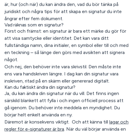
är, hur (och när) du kan ändra den, vad du bör tänka på
juridiskt och några tips för att skapa en signatur du inte
ångrar efter fem dokument.
Vad räknas som en signatur?
Först och främst: en signatur är bara ett märke du gör för
att visa samtycke eller identitet. Det kan vara ditt
fullständiga namn, dina initialer, en symbol eller till och med
en teckning – så länge den görs med avsikten att signera
något.
Och nej, den behöver inte vara skrivstil. Den måste inte
ens vara handskriven längre. I dag kan din signatur vara
inskriven, ritad på en skärm eller genererad digitalt.
Kan du faktiskt ändra din signatur?
Ja, du kan ändra din signatur när du vill. Det finns ingen
särskild blankett att fylla i och ingen officiell process att
gå igenom. Du behöver inte meddela en myndighet. Du
börjar helt enkelt använda en ny.
Däremot är konsekvens viktigt. Och att känna till
lagar och
regler för e-signaturer är bra
. När du väl börjar använda en