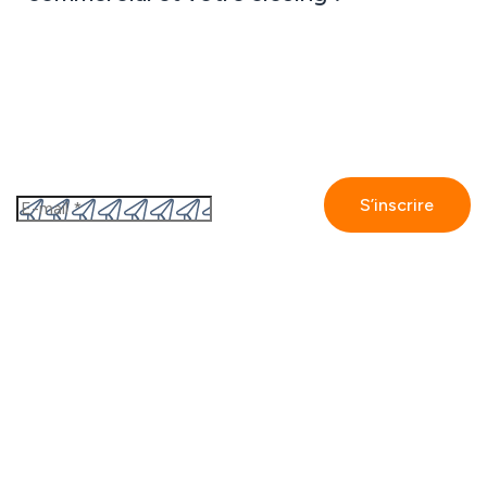
Abonnez-vous à notre newsletter
En vous inscrivant, vous acceptez
la politique de
confidentialité de GetAccept.
GetAccept