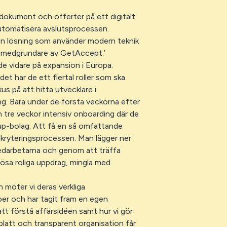
dokument och offerter på ett digitalt
automatisera avslutsprocessen.
en lösning som använder modern teknik
ch medgrundare av GetAccept.’
de vidare på expansion i Europa.
t har de ett flertal roller som ska
us på att hitta utvecklare i
g. Bara under de första veckorna efter
tre veckor intensiv onboarding där de
tup-bolag. Att få en så omfattande
ekryteringsprocessen. Man lägger ner
medarbetarna och genom att träffa
lösa roliga uppdrag, mingla med
 möter vi deras verkliga
pper och har tagit fram en egen
 att förstå affärsidéen samt hur vi gör
latt och transparent organisation får