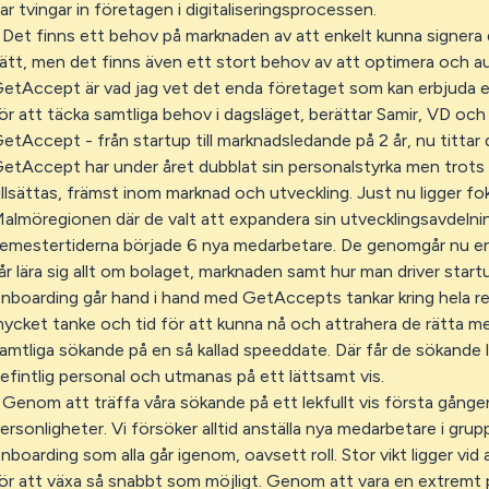
ar tvingar in företagen i digitaliseringsprocessen.
 Det finns ett behov på marknaden av att enkelt kunna signera 
ätt, men det finns även ett stort behov av att optimera och 
etAccept är vad jag vet det enda företaget som kan erbjuda 
ör att täcka samtliga behov i dagsläget, berättar Samir, VD o
etAccept - från startup till marknadsledande på 2 år, nu tittar 
etAccept har under året dubblat sin personalstyrka men trots de
illsättas, främst inom marknad och utveckling. Just nu ligger fok
almöregionen där de valt att expandera sin utvecklingsavdelnin
emestertiderna började 6 nya medarbetare. De genomgår nu en 
år lära sig allt om bolaget, marknaden samt hur man driver star
nboarding går hand i hand med GetAccepts tankar kring hela r
ycket tanke och tid för att kunna nå och attrahera de rätta 
amtliga sökande på en så kallad speeddate. Där får de sökande 
efintlig personal och utmanas på ett lättsamt vis.
 Genom att träffa våra sökande på ett lekfullt vis första gången
ersonligheter. Vi försöker alltid anställa nya medarbetare i gru
nboarding som alla går igenom, oavsett roll. Stor vikt ligger vid
ör att växa så snabbt som möjligt. Genom att vara en extremt p