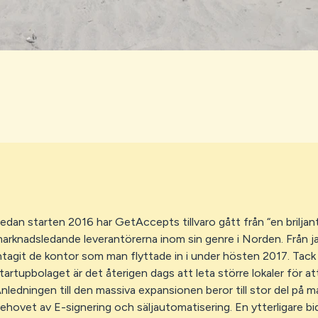
edan starten 2016 har GetAccepts tillvaro gått från “en briljant i
arknadsledande leverantörerna inom sin genre i Norden. Från j
ntagit de kontor som man flyttade in i under hösten 2017. Tack
tartupbolaget är det återigen dags att leta större lokaler för att
nledningen till den massiva expansionen beror till stor del p
ehovet av E-signering och säljautomatisering. En ytterligare b