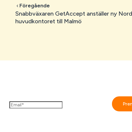
Föregående
Snabbväxaren GetAccept anställer ny Nord
huvudkontoret till Malmö
Prenumerera på GetAccepts nyhetsbrev
Genom att fylla i detta formulär så accepterar jag GetAc
integritetspolicy.