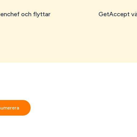
enchef och flyttar
GetAccept vär
cepts