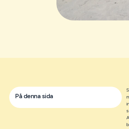
S
På denna sida
m
i
s
A
b