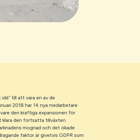
dé” till att vara en av de
anuari 2018 har 14 nya medarbetare
 vare den kraftiga expansionen för
 klara den fortsatta tillväxten.
å marknadens mognad och det ökade
idragande faktor är givetvis GDPR som