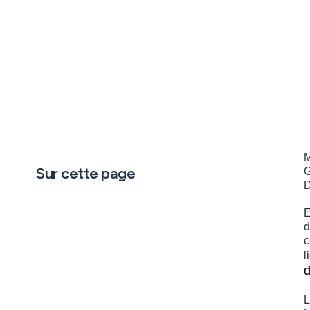
M
Sur cette page
G
D
E
d
c
l
d
L