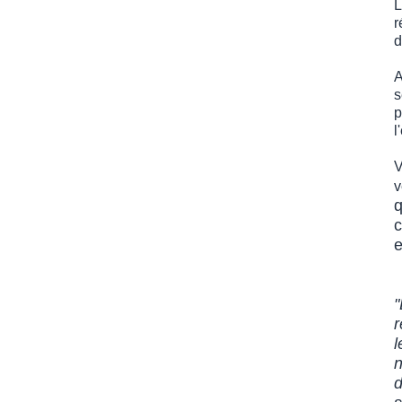
L
r
d
A
s
p
l
V
v
q
c
e
"
r
l
n
d