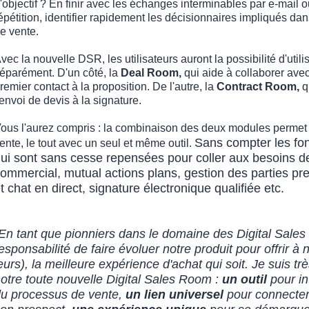
'objectif ? En finir avec les échanges interminables par e-mail o
épétition,
identifier rapidement les décisionnaires impliqués dan
e vente.
vec la nouvelle DSR, les utilisateurs auront la possibilité d'ut
éparément. D'un côté, la
Deal Room,
qui aide à collaborer ave
remier contact à la proposition. De l'autre, la
Contract Room,
q
'envoi de devis à la signature.
ous l'aurez compris : la combinaison des deux modules permet 
Sans compter les fo
ente, le tout avec un seul et même outil.
ui sont sans cesse repensées pour coller aux besoins de
ommercial, mutual actions plans, gestion des parties pr
t chat en direct, signature électronique qualifiée etc.
En tant que pionniers dans le domaine des Digital Sales 
esponsabilité de faire évoluer notre produit pour offrir à 
eurs), la meilleure expérience d'achat qui soit. Je suis tr
otre toute nouvelle Digital Sales Room :
un outil
pour int
u processus de vente,
un lien universel
pour connecter