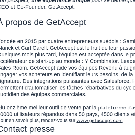
on prospect,
une expérience unique
pour se démarquer
EO et Co-Founder, GetAccept
.
À propos de GetAccept
ondée en 2015 par quatre entrepreneurs suédois : Sami
lanck et Carl Carell, GetAccept est le fruit de leur pas
uelques mois plus tard, l’équipe est acceptée dans le 
ccélérateur de start-up au monde : Y Combinator. Leader
ales Room, GetAccept aide vos équipes Revenu à augme
ngager vos acheteurs en identifiant leurs besoins, de la 
ignature. Des intégrations puissantes avec Salesforce,
ermettent d'automatiser les tâches rébarbatives du cycle 
uotidien des équipes commerciales.
plateforme d'a
lu onzième meilleur outil de vente par la
0000 utilisateurs répandus dans 50 pays, 4500 clients 
www.getaccept.com
our en savoir plus, rendez-vous sur
Contact presse