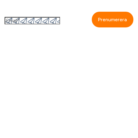
Prenumerera på GetAccepts nyhetsbrev
Genom att fylla i detta formulär så accepterar jag
GetAccepts
integritetspolicy.
Om oss
Kontakta oss
Partners
Karriär
Blogg